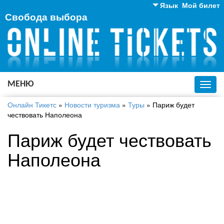
Язык
Мой билет
Свобода выбора
Английский
Русский
Украинский
МЕНЮ
Toggl
navig
Онлайн Тикетс
»
Новости туризма
»
Туры
»
Париж будет
чествовать Наполеона
Париж будет чествовать
Наполеона