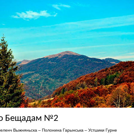
по Бещадам №2
еленч Выжняньска – Полонина Гарынська – Устшики Гурне