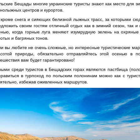
льские Бещады многие украинские туристы знают как место для з
рнолыжных центров и курортов.
 кроме снега и сияющих белизной лыжных трасс, за которыми сюд
едложить своим гостям отличный отдых как в зимний сезон, так 
енью, когда горные луга меняют изумрудную зелень на охряные 
лотых и багряных тонов.
ли вы любите не очень сложные, но интересные туристические мар
асотой природы, обязательно отправляйтесь этой осенью в п
тешествия вам будет гарантировано!
ыми среди туристов в Бещадских горах являются пастбища (поло
равиться в турпоход по польским полонинам можно как с турист
оятельно, избежав оживленных маршрутов.