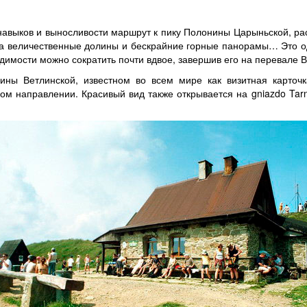
авыков и выносливости маршрут к пику Полонины Царыньской, р
 на величественные долины и бескрайние горные панорамы… Это о
одимости можно сократить почти вдвое, завершив его на перевале 
ины Ветлинской, известном во всем мире как визитная карточ
ом направлении. Красивый вид также открывается на gniazdo Tar