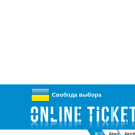
Свобода выбора
Ж/Д
Авиа
Авто