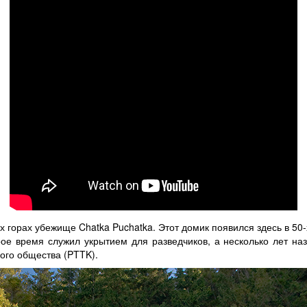
х горах убежище Chatka Puchatka. Этот домик появился здесь в 50
рое время служил укрытием для разведчиков, а несколько лет на
ого общества (PTTK).