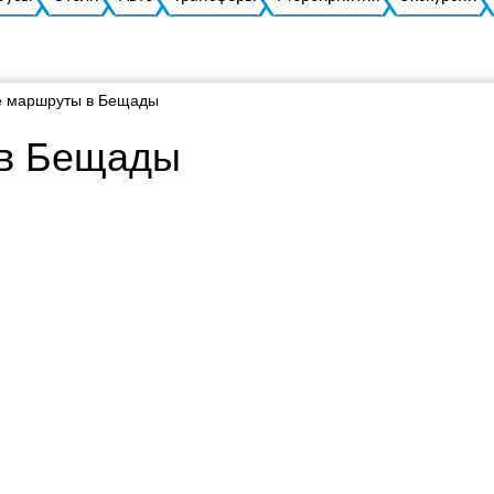
 маршруты в Бещады
 в Бещады