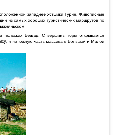
асположенной западнее Устшики Гурне. Живописные
дин из самых хороших туристических маршрутов по
Выжняньском.
ка польских Бещад. С вершины горы открывается
nicy, и на южную часть массива в Большой и Малой