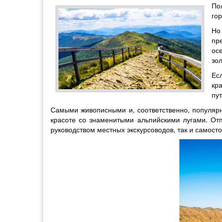
По
го
Но
пр
ос
зо
Ес
кр
пу
Самыми живописными и, соответственно, популярн
красоте со знаменитыми альпийскими лугами. Отп
руководством местных экскурсоводов, так и самост