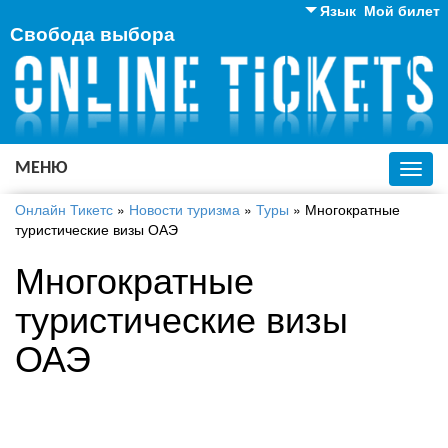
Язык
Мой билет
Свобода выбора
Английский
Русский
Украинский
МЕНЮ
Toggl
navig
Онлайн Тикетс
»
Новости туризма
»
Туры
»
Многократные
туристические визы ОАЭ
Многократные
туристические визы
ОАЭ