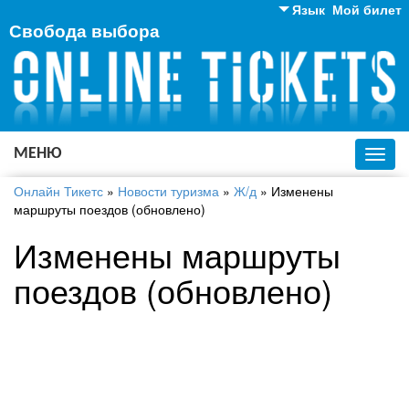
Язык
Мой билет
Свобода выбора
Английский
Русский
Украинский
МЕНЮ
Toggl
navig
Онлайн Тикетс
»
Новости туризма
»
Ж/д
»
Изменены
маршруты поездов (обновлено)
Изменены маршруты
поездов (обновлено)