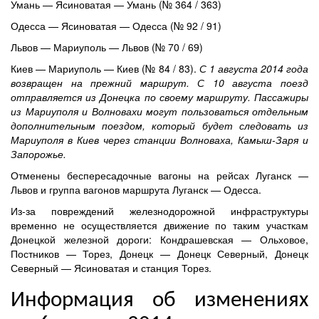
Умань — Ясиноватая — Умань (№ 364 / 363)
Одесса — Ясиноватая
— Одесса (№ 92 / 91)
Львов — Мариуполь — Львов (№ 70 / 69)
Киев — Мариуполь — Киев (№ 84 / 83).
С 1 августа 2014 года
возвращен на прежний маршрут. С 10 августа
поезд
отправляется
из Донецка
по
своему маршруту
.
Пассажиры
из
Мариуполя
и
Волновахи
могут пользоваться
отдельным
дополнительным
поездом
,
который будет следовать
из
Мариуполя в Киев через
станции
Волноваха
,
Камыш-
Заря
и
Запорожье
.
Отменены
беспересадочные
вагоны на рейсах
Луганск —
Львов и
группа
вагонов
маршрута
Луганск —
Одесса
.
Из-за повреждений железнодорожной инфраструктуры
временно не осуществляется движение по таким участкам
Донецкой железной дороги:
Кондрашевская
—
Ольховое,
Постников
—
Торез
,
Донецк
—
Донецк
Северный,
Донецк
Северный
—
Ясиноватая
и
станция
Торез
.
Информация об изменениях