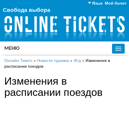
Язык
Мой билет
Свобода выбора
Английский
Русский
Украинский
МЕНЮ
Toggl
navig
Онлайн Тикетс
»
Новости туризма
»
Ж/д
»
Изменения в
расписании поездов
Изменения в
расписании поездов