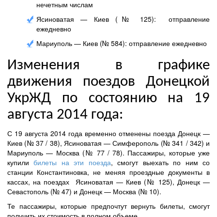
нечетным числам
Ясиноватая — Киев (№ 125): отправление
ежедневно
Мариуполь — Киев (№ 584): отправление ежедневно
Изменения в графике
движения поездов Донецкой
УкрЖД по состоянию на 19
августа 2014 года:
С
19 августа
2014 года временно отменены
поезда
Донецк
—
Киев (
№
37 / 38
)
,
Ясиноватая —
Симферополь
(
№
341 / 342
)
и
Мариуполь
— Москва (
№
77 / 78
).
Пассажиры
,
которые
уже
купили
билеты
на эти
поезда
,
смогут
выехать по ним со
станции
Константиновка, не меняя проездные документы в
кассах, на
поездах
Ясиноватая —
Киев
(
№ 125
),
Донецк
—
Севастополь
(
№ 47
)
и
Донецк
—
Москва (
№
10)
.
Те пассажиры, которые предпочтут вернуть билеты, смогут
получить их стоимость в полном объеме.