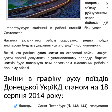
напрями у
зв'язку з
руйнуванням
через
бойових дій
інфраструктури залізниці в районі станцій Ясинувата —
Скотоватое.
Частина залізничних рейсів скасовано, решта поїзда
тимчасово будуть відправлятися зі станції «Костянтинівка».
Всі ті, хто раніше купив квитки на скасовані рейси, можуть
здати проїзні документи в установленому порядку. Вартість
квитків буде повернута всім пасажирам скасованих рейсів в
повному обсязі.
Зміни в графіку руху поїздів
Донецької УкрЖД станом на 18
серпня 2014 року:
Донецьк — Санкт-Петербург (№ 143/ 144): скасування