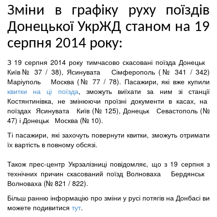
Зміни в графіку руху поїздів
Донецької УкрЖД станом на 19
серпня 2014 року:
З
19 серпня
2014 року тимчасово скасовані
поїзда
Донецьк
Київ
№
37 / 38
)
,
Ясинувата
Сімферополь
(
№
341 / 342
)
Маріуполь
Москва (
№
77 / 78
).
Пасажири
,
які
вже купили
квитки
на ці
поїзда
,
зможуть
виїхати за ним зі станції
Костянтинівка, не змінюючи проїзні документи в касах, на
поїздах
Ясинувата
Київ
(
№ 125
),
Донецьк
Севастополь
(
№
47
)
і
Донецьк
Москва (
№
10)
.
Ті пасажири, які захочуть повернути квитки, зможуть отримати
їх вартість в повному обсязі.
Також прес-центр Укрзалізниці повідомляє, що з 19 серпня
з
технічних причин
скасований
поїзд
Волноваха
Бердянськ
Волноваха (
№
821 / 822
).
Більш ранню інформацію про зміни у русі потягів на Донбасі ви
можете подивитися
тут
.