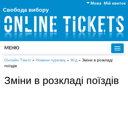
Мова
Мій квиток
Свобода вибору
Англійська
Російська
Українська
МЕНЮ
Toggl
navig
Онлайн Тікетс
»
Новини туризму
»
Ж/д
»
Зміни в розкладі
поїздів
Зміни в розкладі поїздів