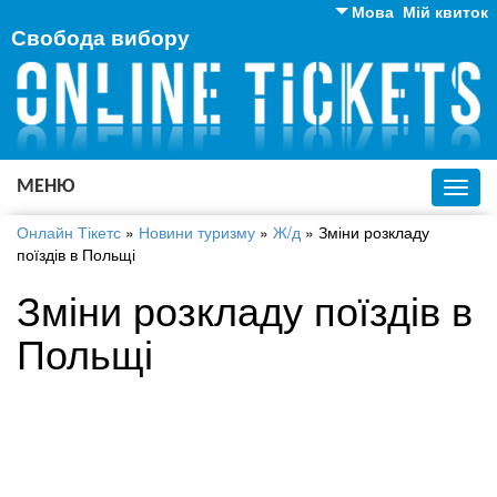
Мова
Мій квиток
Свобода вибору
Англійська
Російська
Українська
МЕНЮ
Toggl
navig
Онлайн Тікетс
»
Новини туризму
»
Ж/д
»
Зміни розкладу
поїздів в Польщі
Зміни розкладу поїздів в
Польщі