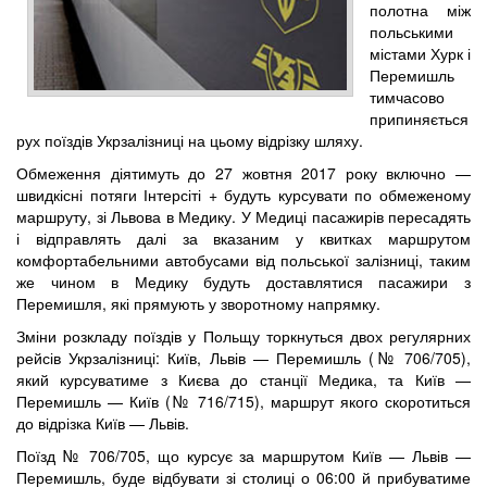
полотна між
польськими
містами Хурк і
Перемишль
тимчасово
припиняється
рух поїздів Укрзалізниці на цьому відрізку шляху.
Обмеження діятимуть до 27 жовтня 2017 року включно —
швидкісні потяги Інтерсіті + будуть курсувати по обмеженому
маршруту, зі Львова в Медику. У Медиці пасажирів пересадять
і відправлять далі за вказаним у квитках маршрутом
комфортабельними автобусами від польської залізниці, таким
же чином в Медику будуть доставлятися пасажири з
Перемишля, які прямують у зворотному напрямку.
Зміни розкладу поїздів у Польщу торкнуться двох регулярних
рейсів Укрзалізниці: Київ, Львів — Перемишль (№ 706/705),
який курсуватиме з Києва до станції Медика, та Київ —
Перемишль — Київ (№ 716/715), маршрут якого скоротиться
до відрізка Київ — Львів.
Поїзд № 706/705, що курсує за маршрутом Київ — Львів —
Перемишль, буде відбувати зі столиці о 06:00 й прибуватиме