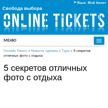
Язык
Мой билет
Свобода выбора
Английский
Русский
Украинский
МЕНЮ
Toggl
navig
Онлайн Тикетс
»
Новости туризма
»
Туры
»
5 секретов
отличных фото с отдыха
5 секретов отличных
фото с отдыха