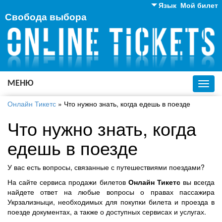
Язык
Мой билет
Свобода выбора
Английский
Русский
Украинский
МЕНЮ
Toggl
navig
Онлайн Тикетс
»
Что нужно знать, когда едешь в поезде
Что нужно знать, когда
едешь в поезде
У вас есть вопросы, связанные с путешествиями поездами?
На сайте сервиса продажи билетов
Онлайн Тикетс
вы всегда
найдете ответ на любые вопросы о правах пассажира
Укрзализныци, необходимых для покупки билета и проезда в
поезде документах, а также о доступных сервисах и услугах.