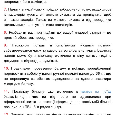
попросити його замінити.
7.
Палити в українських поїздах заборонено, тому, якщо хтось
із пасажирів курить, ви можете вимагати від провідника, щоб
він вжив заходів. Також ви можете вимагати від провідника
втихомирити расшумевшихся пасажирів.
8.
Розбудити вас при під'їзді до вашої кінцевої станції – це
прямий обов'язок провідника.
9.
Пасажири поїздів зі спальними місцями повинні
забезпечуватися чаєм та кавою за встановлену плату. Вартість
напоїв може бути спочатку включена в ціну квитків (тоді в
документі є відповідна відмітка).
10.
Правилами провезення багажу в поїздах передбачений
перевозити з собою у вагоні ручної поклажі вагою до 36 кг, що
не перевищує за обсягом відведеного на одного пасажира
місця для багажу.
11.
Постільну білизну вже включено в
квиток на поїзд
Укрзалізниці, якщо ви від нього не відмовилися при
оформленні квитка на потяг (інформація про постільній білизні
позначена «ПБ», 3-я рядок знизу).
12.
Пасажир має право не тільки не здавати постіль, але і не