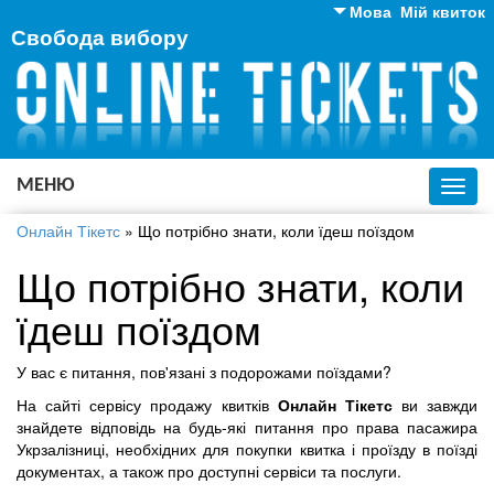
Мова
Мій квиток
Свобода вибору
Англійська
Російська
Українська
МЕНЮ
Toggl
navig
Онлайн Тікетс
»
Що потрібно знати, коли їдеш поїздом
Що потрібно знати, коли
їдеш поїздом
У вас є питання, пов'язані з подорожами поїздами?
На сайті сервісу продажу квитків
Онлайн Тікетс
ви завжди
знайдете відповідь на будь-які питання про права пасажира
Укрзалізниці, необхідних для покупки квитка і проїзду в поїзді
документах, а також про доступні сервіси та послуги.