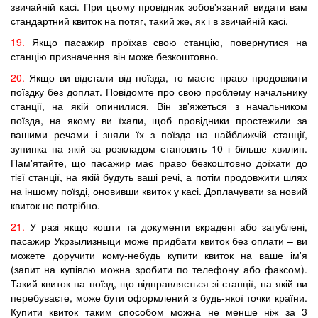
звичайній касі. При цьому провідник зобов'язаний видати вам
стандартний квиток на потяг, такий же, як і в звичайній касі.
19.
Якщо пасажир проїхав свою станцію, повернутися на
станцію призначення він може безкоштовно.
20.
Якщо ви відстали від поїзда, то маєте право продовжити
поїздку без доплат. Повідомте про свою проблему начальнику
станції, на якій опинилися. Він зв'яжеться з начальником
поїзда, на якому ви їхали, щоб провідники простежили за
вашими речами і зняли їх з поїзда на найближчій станції,
зупинка на якій за розкладом становить 10 і більше хвилин.
Пам'ятайте, що пасажир має право безкоштовно доїхати до
тієї станції, на якій будуть ваші речі, а потім продовжити шлях
на іншому поїзді, оновивши квиток у касі. Доплачувати за новий
квиток не потрібно.
21.
У разі якщо кошти та документи вкрадені або загублені,
пасажир Укрзылизныци може придбати квиток без оплати – ви
можете доручити кому-небудь купити квиток на ваше ім'я
(запит на купівлю можна зробити по телефону або факсом).
Такий квиток на поїзд, що відправляється зі станції, на якій ви
перебуваєте, може бути оформлений з будь-якої точки країни.
Купити квиток таким способом можна не менше ніж за 3