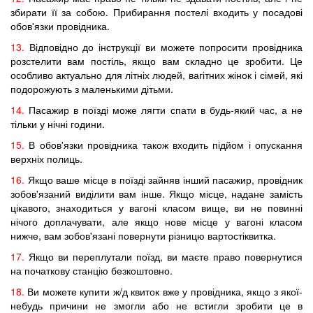
збирати її за собою. Прибирання постелі входить у посадові
обов'язки провідника.
13.
Відповідно до інструкції ви можете попросити провідника
розстелити вам постіль, якщо вам складно це зробити. Це
особливо актуально для літніх людей, вагітних жінок і сімей, які
подорожують з маленькими дітьми.
14.
Пасажир в поїзді може лягти спати в будь-який час, а не
тільки у нічні години.
15.
В обов'язки провідника також входить підйом і опускання
верхніх полиць.
16.
Якщо ваше місце в поїзді зайняв інший пасажир, провідник
зобов'язаний виділити вам інше. Якщо місце, надане замість
цікавого, знаходиться у вагоні класом вище, ви не повинні
нічого доплачувати, але якщо нове місце у вагоні класом
нижче, вам зобов'язані повернути різницю вартостіквитка.
17.
Якщо ви переплутали поїзд, ви маєте право повернутися
на початкову станцію безкоштовно.
18.
Ви можете купити ж/д квиток вже у провідника, якщо з якої-
небудь причини не змогли або не встигли зробити це в