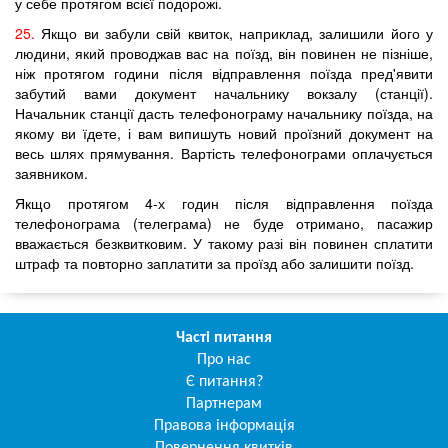
у себе протягом всієї подорожі.
25.
Якщо ви забули свій квиток, наприклад, залишили його у
людини, який проводжав вас на поїзд, він повинен не пізніше,
ніж протягом години після відправлення поїзда пред'явити
забутий вами документ начальнику вокзалу (станції).
Начальник станції дасть телефонограму начальнику поїзда, на
якому ви їдете, і вам випишуть новий проїзний документ на
весь шлях прямування. Вартість телефонограми оплачується
заявником.
Якщо протягом 4-х годин після відправлення поїзда
телефонограма (телеграма) не буде отримано, пасажир
вважається безквитковим. У такому разі він повинен сплатити
штраф та повторно заплатити за проїзд або залишити поїзд.
Часті питання
Про нас
Є питання?
Партнерам
Правова інформація
Повернення квитків