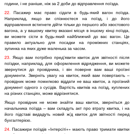
години, і не раніше, ніж за 2 доби до відправлення поїзда.
22.
Пасажир має право сідати в будь-який вагон поїзда.
Наприклад, якщо ви спізнюєтеся на поїзд, і до його
відправлення встигнете дійти тільки до першого або хвостового
вагона, а у вашому квитку вказані місця в іншому кінці поїзда,
ви можете сісти в будь-який найближчий до вас вагон. Це
правило актуально для посадки на проміжних станціях,
зупинка на яких дуже маленька за часом.
23.
Якщо вам потрібно пред'явити квиток для звітності після
поїздки, наприклад, для оформлення відрядження, ви можете
звернутися до провідника, і він поверне вам ваші проїзні
документи. Зверніть увагу на квиток, який вам повертають –
провідник може помилково віддати не ваш квиток, а проїзний
документ одного з сусідів. Вартість квитків на поїзд, куплених
на різних станціях, може відрізнятися.
Якщо провідник не може знайти ваш квиток, зверніться до
начальника поїзда – вам складуть акт про втрату квитка, і на
його підставі видадуть новий ж/д квиток для звітності перед
бухгалтерією.
24.
Пасажири поїздів «Інтерсіті+» мають право тримати квитки