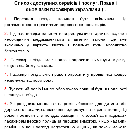
Список доступних сервісів і послуг. Права і
обов'язки пасажирів Укрзалізниці.
1.
Персонал поїзда повинен бути ввічливим. Це
регламентовано правилами перевезення пасажирів.
2.
Під час поїздки ви можете користуватися гарячою водою і
необхідними медикаментами з аптечки вагона. Це вже
включено у вартість квитка і повинно бути абсолютно
безкоштовно.
3.
Пасажир поїзда має право попросити вимкнути музику,
якщо вона йому заважає.
4.
Пасажир поїзда вміє право попросити у провідника ковдру
незалежно від пори року.
5.
Туалетний папір і мило обов'язково повинні бути в наявності
в санвузлі поїзда.
6.
У провідника можна взяти ремінь безпеки для дитини або
дорослого пасажира, якщо він подорожує на верхній полиці. Ці
ремені безпеки є в поїздах завжди, і їх зобов'язані надавати
пасажирам верхніх полиць за першою вимогою. Якщо наданий
ремінь на ваш погляд недостатньо міцний, ви також можете