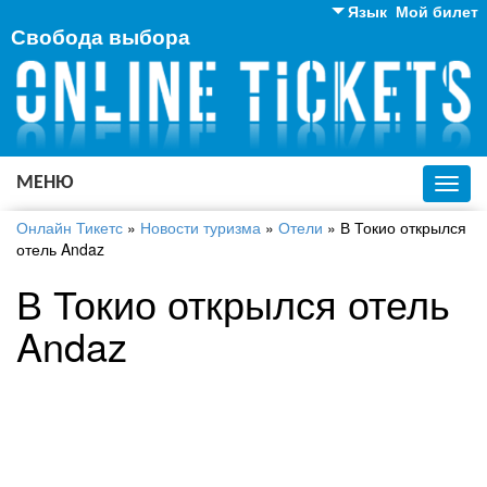
Язык
Мой билет
Свобода выбора
Английский
Русский
Украинский
МЕНЮ
Toggl
navig
Онлайн Тикетс
»
Новости туризма
»
Отели
»
В Токио открылся
отель Andaz
В Токио открылся отель
Andaz