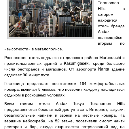
Toranomon
Hills, в
котором
находится
отель бренда
Andaz,
являющийся
вторым по
«высотности» в мегалополисе.
Расположен отель недалеко от делового района Marunouchi и
правительственных зданий в Kasumigaseki, среди большого
числа ресторанов и магазинов. От аэропорта Narita здание
отделяет 90 минут пути.
Гостиница предлагает посетителям 164 комфортабельных
номера, включая 8 люксов, что позволит каждому насладиться
отдыхом в роскошных условиях.
Всем гостям отеля Andaz Tokyo Toranomon Hills
предоставляется бесплатный доступ в сеть Интернет, закуски,
безалкогольные напитки и звонки на местные номера. На
вершине небоскреба, на 52 этаже, посетители смогут найти
ресторан и бар, откуда открывается потрясающий вид на