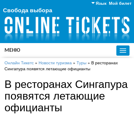
Язык
Мой билет
Свобода выбора
Английский
Русский
Украинский
МЕНЮ
Toggl
navig
Онлайн Тикетс
»
Новости туризма
»
Туры
»
В ресторанах
Сингапура появятся летающие официанты
В ресторанах Сингапура
появятся летающие
официанты