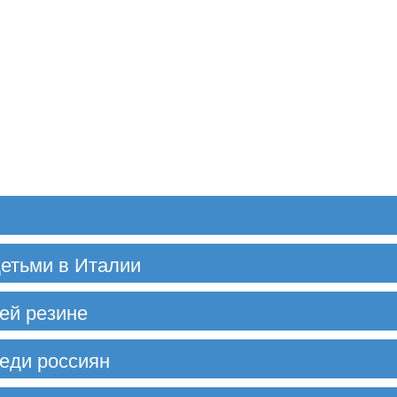
етьми в Италии
ней резине
реди россиян