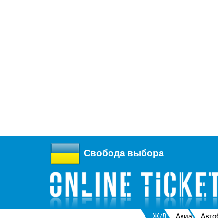
Свобода выбора
Ж/Д
Авиа
Авто