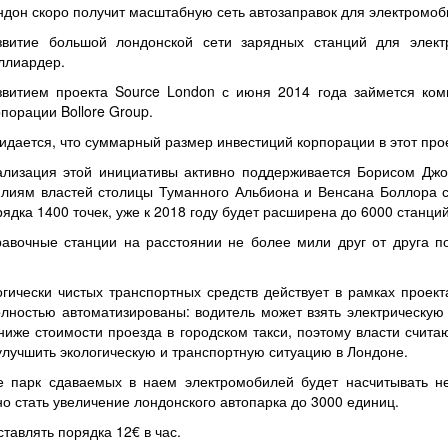
ндон скоро получит масштабную сеть автозаправок для электромоб
звитие большой лондонской сети зарядных станций для элект
ллиардер.
звитием проекта Source London с июня 2014 года займется комп
порации Bollore Group.
идается, что суммарный размер инвестиций корпорации в этот прое
ализация этой инициативы активно поддерживается Борисом Дж
илиям властей столицы Туманного Альбиона и Венсана Боллора се
ядка 1400 точек, уже к 2018 году будет расширена до 6000 станций
равочные станции на расстоянии не более мили друг от друга 
гически чистых транспортных средств действует в рамках проект
полностью автоматизированы: водитель может взять электрическ
ниже стоимости проезда в городском такси, поэтому власти счита
 улучшить экологическую и транспортную ситуацию в Лондоне.
не парк сдаваемых в наем электромобилей будет насчитывать 
о стать увеличение лондонского автопарка до 3000 единиц.
тавлять порядка 12€ в час.