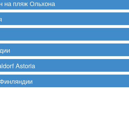
н на пляж Ольхона
я
ндии
dorf Astoria
 Финляндии