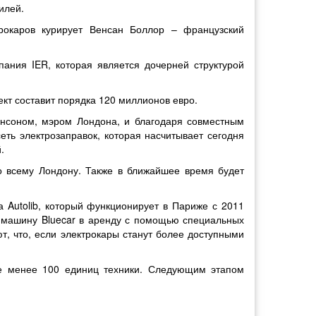
илей.
рокаров курирует Венсан Боллор – французский
ания IER, которая является дочерней структурой
кт составит порядка 120 миллионов евро.
онсоном, мэром Лондона, и благодаря совместным
ть электрозаправок, которая насчитывает сегодня
.
по всему Лондону. Также в ближайшее время будет
а Autolib, который функционирует в Париже с 2011
ую машину Bluecar в аренду с помощью специальных
ют, что, если электрокары станут более доступными
не менее 100 единиц техники. Следующим этапом