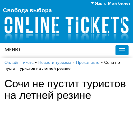
Язык
Мой билет
Свобода выбора
Английский
Русский
Украинский
МЕНЮ
Toggl
navig
Онлайн Тикетс
»
Новости туризма
»
Прокат авто
»
Сочи не
пустит туристов на летней резине
Сочи не пустит туристов
на летней резине