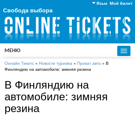
Язык
Мой билет
Свобода выбора
Английский
Русский
Украинский
МЕНЮ
Toggl
navig
Онлайн Тикетс
»
Новости туризма
»
Прокат авто
»
В
Финляндию на автомобиле: зимняя резина
В Финляндию на
автомобиле: зимняя
резина