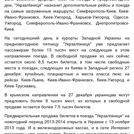
дни, "Укрзалiзниця" назначит дополнительные рейсы и поезда
на самые загруженные маршруты: Симферополь-Киев, Киев-
Ивано-Франковск, Киев-Ужгород, Харьков-Ужгород, Одесса-
Ужгород, Симферополь-Ивано-Франковск, Днепропетровск-
Киев.
На сегодняшний день в курорты Западной Украины на
предновогоднюю пятницу "Укрзалiзниця" уже предлагает
пассажирам более 13 тысяч мест на следующие в этом
направлении поезда. В свободной продаже из них сейчас
остается около 8,5 тысяч билетов, в том числе свободные
места в поездах, следующих из Киева в Западный регион 27
декабря: купейные, плацкартные и места класса люкс на
рейсах Киев-Львов, Киев-Ивано-Франковск, Киев-Ужгород и
Киев-Трускавец.
В крымском направлении на 27 декабря украинцам могут
предложить более 9 тысяч мест, из которых в свободной
продаже остается более 7,5 тысяч билетов.
Предварительная продажа билетов в поезда "Укрзалiзниця" на
новогодний период 2013-2014 открыта в Украине с 13 ноября
2013 года. И в железнодорожных кассах, и в сети Интернет
пассажиры уже могут купить билеты на предновогодние даты