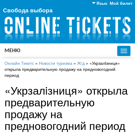
Язык
Мой билет
Свобода выбора
Английский
Русский
Украинский
МЕНЮ
Toggl
navig
Онлайн Тикетс
»
Новости туризма
»
Ж/д
»
«Укрзалiзниця»
открыла предварительную продажу на предновогодний
период
«Укрзалiзниця» открыла
предварительную
продажу на
предновогодний период