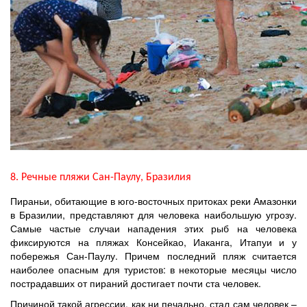
8. Речные пляжи Сан-Паулу, Бразилия
Пираньи, обитающие в юго-восточных притоках реки Амазонки
в Бразилии, представляют для человека наибольшую угрозу.
Самые частые случаи нападения этих рыб на человека
фиксируются на пляжах Консейкао, Иаканга, Итапуи и у
побережья Сан-Паулу. Причем последний пляж считается
наиболее опасным для туристов: в некоторые месяцы число
пострадавших от пираний достигает почти ста человек.
Причиной такой агрессии, как ни печально, стал сам человек –