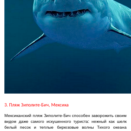
3. Пляж Зиполите-Бич, Мексика
Мексиканский пляж Зиполите-Бич способен заворожить своим
видом даже самого искушенного туриста: нежный как шелк
белый песок и теплые бирюзовые волны Тихого океана