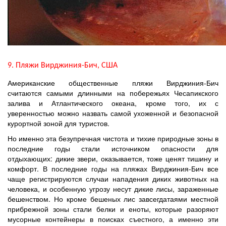
9. Пляжи Вирджиния-Бич, США
Американские общественные пляжи Вирджиния-Бич
считаются самыми длинными на побережьях Чесапикского
залива и Атлантического океана, кроме того, их с
уверенностью можно назвать самой ухоженной и безопасной
курортной зоной для туристов.
Но именно эта безупречная чистота и тихие природные зоны в
последние годы стали источником опасности для
отдыхающих: дикие звери, оказывается, тоже ценят тишину и
комфорт. В последние годы на пляжах Вирджиния-Бич все
чаще регистрируются случаи нападения диких животных на
человека, и особенную угрозу несут дикие лисы, зараженные
бешенством. Но кроме бешеных лис завсегдатаями местной
прибрежной зоны стали белки и еноты, которые разоряют
мусорные контейнеры в поисках съестного, а именно эти