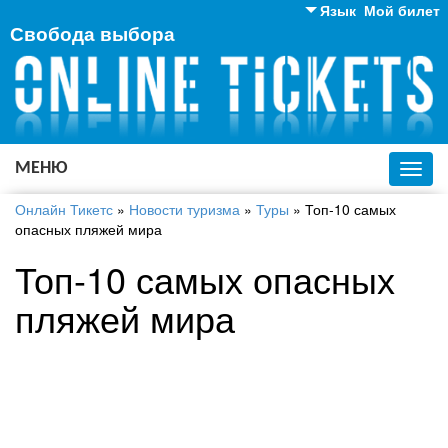
Язык
Мой билет
Свобода выбора
Английский
Русский
Украинский
МЕНЮ
Toggl
navig
Онлайн Тикетс
»
Новости туризма
»
Туры
»
Топ-10 самых
опасных пляжей мира
Топ-10 самых опасных
пляжей мира