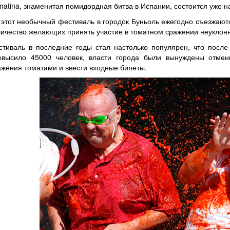
matina, знаменитая помидордная битва в Испании, состоится уже н
 этот необычный фестиваль в городок Буньоль ежегодно съезжаются
личество желающих принять участие в томатном сражении неуклонн
стиваль в последние годы стал настолько популярен, что после 
евысило 45000 человек, власти города были вынуждены отмен
ажения томатами и ввести входные билеты.