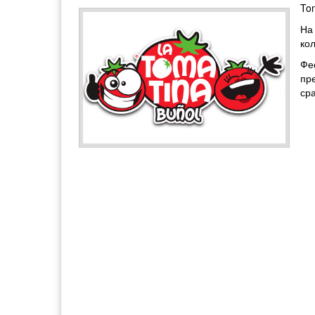
To
На
ко
Фе
пр
ср