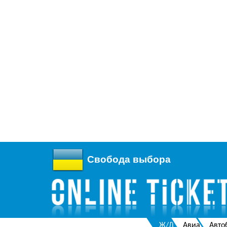
Свобода выбора
Ж/Д
Авиа
Авто