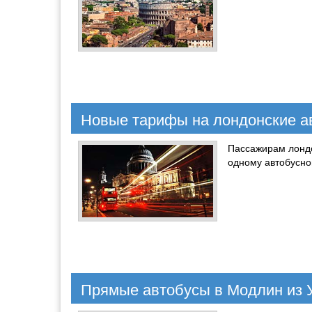
Новые тарифы на лондонские а
Пассажирам лондо
одному автобусно
Прямые автобусы в Модлин из 