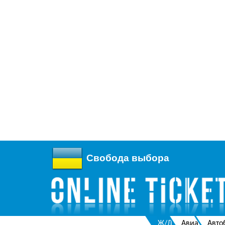
Свобода выбора
Ж/Д
Авиа
Авто