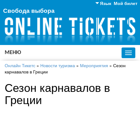
Язык
Мой билет
Свобода выбора
Английский
Русский
Украинский
МЕНЮ
Toggl
navig
Онлайн Тикетс
»
Новости туризма
»
Мероприятия
»
Сезон
карнавалов в Греции
Сезон карнавалов в
Греции