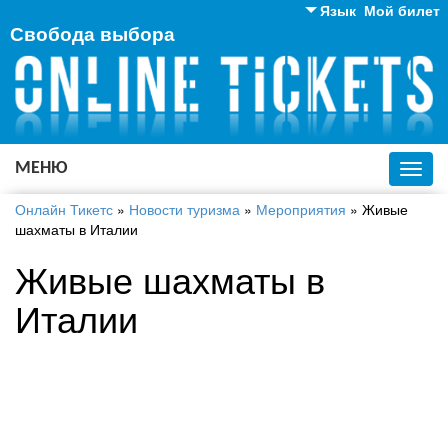
Язык
Мой билет
Свобода выбора
Английский
Русский
Украинский
МЕНЮ
Toggl
navig
Онлайн Тикетс
»
Новости туризма
»
Мероприятия
»
Живые
шахматы в Италии
Живые шахматы в
Италии