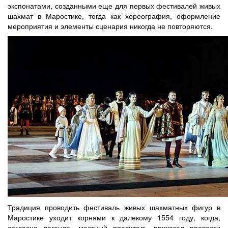
экспонатами, созданными еще для первых фестивалей живых
шахмат в Маростике, тогда как хореография, оформление
мероприятия и элементы сценария никогда не повторяются.
Традиция проводить фестиваль живых шахматных фигур в
Маростике уходит корнями к далекому 1554 году, когда,
согласно легенде, местный правитель приказал провести