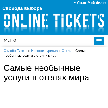
Язык
Мой билет
Свобода выбора
Английский
Русский
Украинский
МЕНЮ
Toggl
navig
Онлайн Тикетс
»
Новости туризма
»
Отели
»
Самые
необычные услуги в отелях мира
Самые необычные
услуги в отелях мира