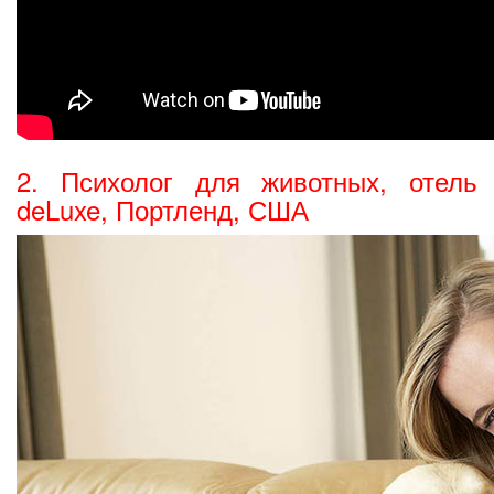
2. Психолог для животных, отель
deLuxe, Портленд, США