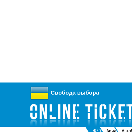
Свобода выбора
Ж/Д
Авиа
Авто