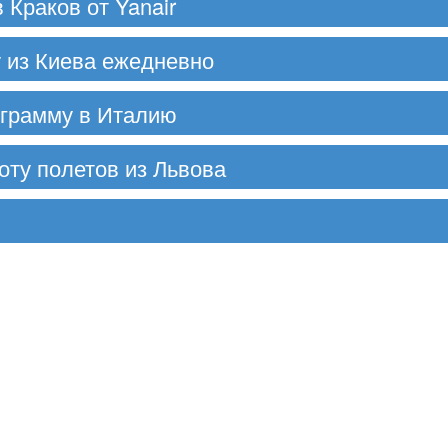
Краков от Yanair
у из Киева ежедневно
ограмму в Италию
тоту полетов из Львова