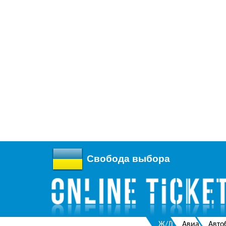
Свобода выбора
Ж/Д
Авиа
Авто