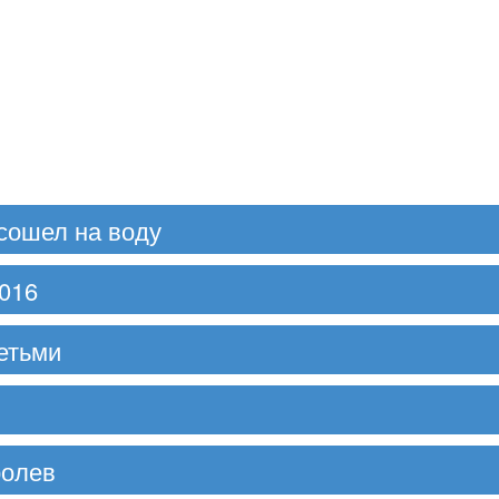
сошел на воду
016
етьми
ролев