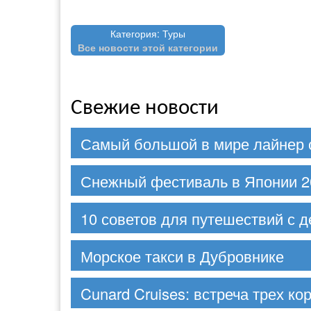
Категория: Туры
Все новости этой категории
Свежие новости
Самый большой в мире лайнер 
Снежный фестиваль в Японии 2
10 советов для путешествий с д
Морское такси в Дубровнике
Cunard Cruises: встреча трех ко