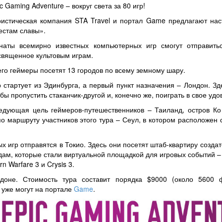
c Gaming Adventure – вокруг света за 80 игр!
ристическая компания STA Travel и портал Game предлагают н
естам славы».
наты всемирно известных компьютерных игр смогут отправитьс
священное культовым играм.
его геймеры посетят 13 городов по всему земному шару.
р стартует из Эдинбурга, а первый пункт назначения – Лондон. Зде
бы пропустить стаканчик-другой и, конечно же, поиграть в свое удо
едующая цель геймеров-путешественников – Таиланд, остров Ко 
 маршруту участников этого тура – Сеул, в котором расположен с
гр отправятся в Токио. Здесь они посетят штаб-квартиру создате
одам, которые стали виртуальной площадкой для игровых событий 
n Warfare 3 и Crysis 3.
доне. Стоимость тура составит порядка $9000 (около 5600 
 уже могут на портале
Game
.