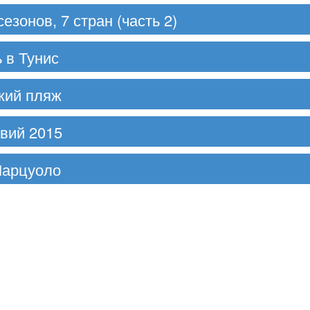
езонов, 7 стран (часть 2)
ь в Тунис
ский пляж
вий 2015
Марцуоло