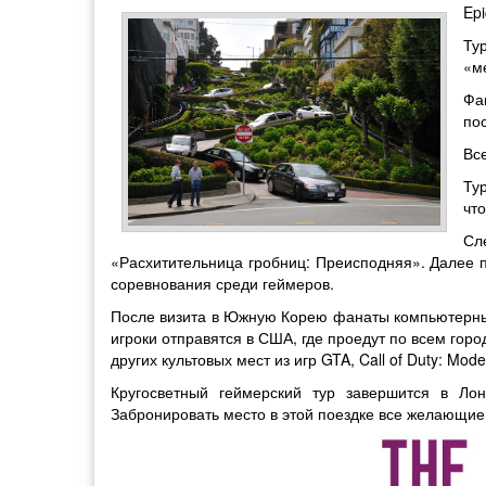
Epi
Ту
«м
Фа
по
Вс
Ту
что
Сл
«Расхитительница гробниц: Преисподняя». Далее по
соревнования среди геймеров.
После визита в Южную Корею фанаты компьютерных и
игроки отправятся в США, где проедут по всем гор
других культовых мест из игр GTA, Call of Duty: Moder
Кругосветный геймерский тур завершится в Лон
Забронировать место в этой поездке все желающие