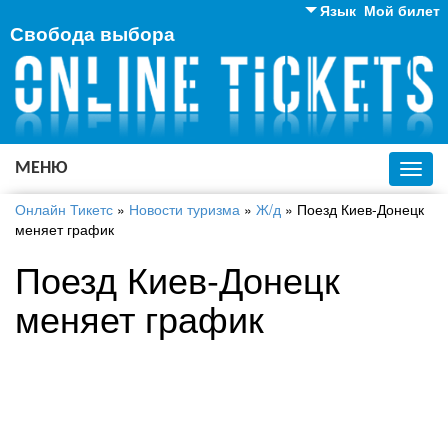
Язык
Мой билет
Свобода выбора
Английский
Русский
Украинский
МЕНЮ
Toggl
navig
Онлайн Тикетс
»
Новости туризма
»
Ж/д
»
Поезд Киев-Донецк
меняет график
Поезд Киев-Донецк
меняет график