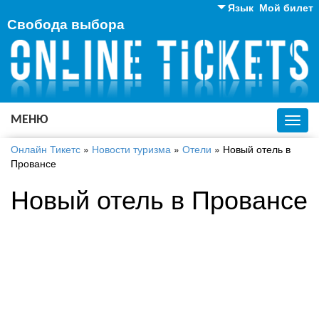
Язык
Мой билет
Свобода выбора
Английский
Русский
Украинский
МЕНЮ
Toggl
navig
Онлайн Тикетс
»
Новости туризма
»
Отели
»
Новый отель в
Провансе
Новый отель в Провансе