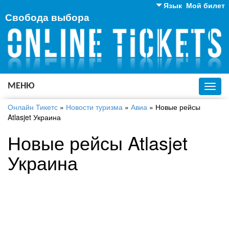
Язык
Мой билет
Свобода выбора
Английский
Русский
Украинский
МЕНЮ
Toggl
navig
Онлайн Тикетс
»
Новости туризма
»
Авиа
»
Новые рейсы
Atlasjet Украина
Новые рейсы Atlasjet
Украина