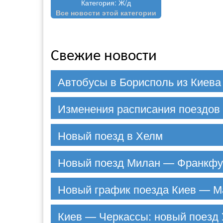
Категория: Ж/д
Все новости этой категории
Свежие новости
Автобусы в Борисполь из Киева
Изменения расписания поездов 
Новый поезд в Хелм
Новый поезд Милан — Франкфу
Новый график поезда Киев — М
Киев — Черкассы: новый поезд