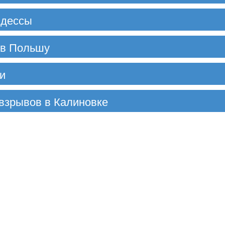
Одессы
 в Польшу
и
 взрывов в Калиновке