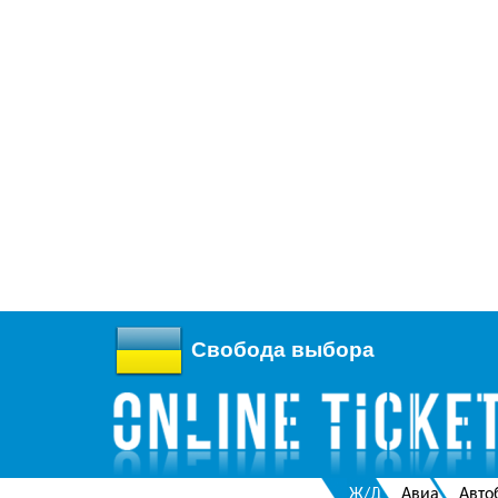
Свобода выбора
Ж/Д
Авиа
Авто