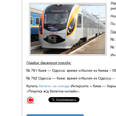
Ук
ре
Но
По
Гр
№ 
№ 
Ин
График движения поезда:
№ 761 Киев — Одесса: время отбытия из Киева – 06
№ 762 Одесса — Киев: время отбытия из Одессы – 1
Купить
билеты на поезда
Интерсити + Киев — Харьк
«Покупка ж/д билетов онлайн».