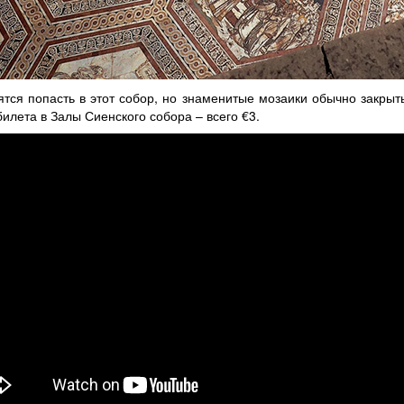
ятся попасть в этот собор, но знаменитые мозаики обычно закры
илета в Залы Сиенского собора – всего €3.