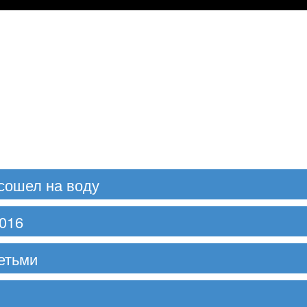
сошел на воду
016
етьми