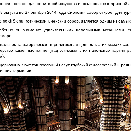
рошая новость для ценителей искусства и поклонников старинной а
18 августа по 27 октября 2014 года Сиенский собор откроет для ту
omo di Siena, готический Сиенский собор, является одним из самых
обенно он знаменит удивительными напольными мозаиками, сл
амора.
икальность, историческая и религиозная ценность этих мозаик сост
торстве каменных панно (над эскизами этих напольных картин р
а).
 церковных сюжетов-посланий несут глубокий философский и рели
ренней гармонии.