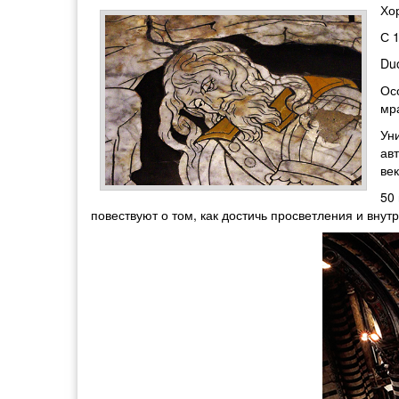
Хо
С 
Du
Ос
мр
Ун
ав
век
50
повествуют о том, как достичь просветления и внут