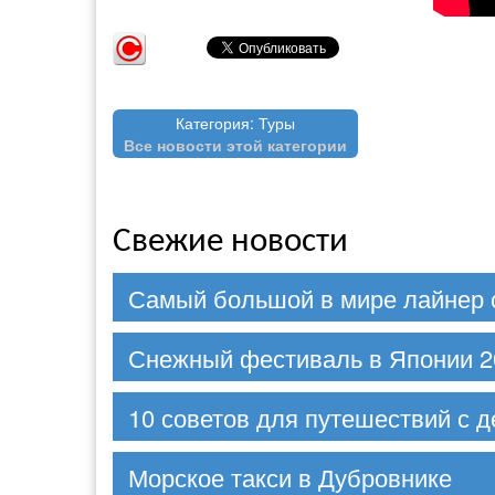
Категория: Туры
Все новости этой категории
Свежие новости
Самый большой в мире лайнер 
Снежный фестиваль в Японии 2
10 советов для путешествий с д
Морское такси в Дубровнике