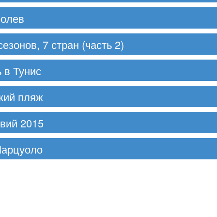
ролев
езонов, 7 стран (часть 2)
ь в Тунис
ский пляж
вий 2015
Марцуоло