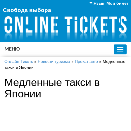
Язык
Мой билет
Свобода выбора
Английский
Русский
Украинский
МЕНЮ
Toggl
navig
Онлайн Тикетс
»
Новости туризма
»
Прокат авто
»
Медленные
такси в Японии
Медленные такси в
Японии