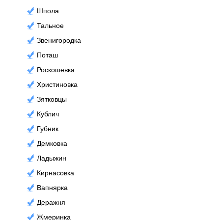
Шпола
Тальное
Звенигородка
Поташ
Роскошевка
Христиновка
Зятковцы
Кублич
Губник
Демковка
Ладыжин
Кирнасовка
Вапнярка
Деражня
Жмеринка