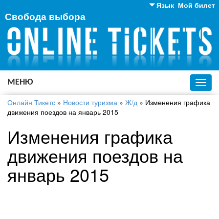
Язык
Мой билет
Свобода выбора
Английский
Русский
Украинский
МЕНЮ
Toggl
navig
Онлайн Тикетс
»
Новости туризма
»
Ж/д
»
Изменения графика
движения поездов на январь 2015
Изменения графика
движения поездов на
январь 2015