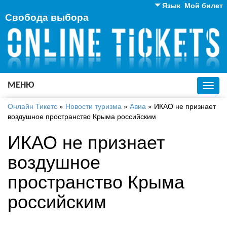
Язык
Мой билет
Свобода выбора
Английский
Русский
Украинский
МЕНЮ
Toggl
navig
Онлайн Тикетс
»
Новости туризма
»
Авиа
»
ИКАО не признает
воздушное пространство Крыма российским
ИКАО не признает
воздушное
пространство Крыма
российским