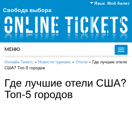
Язык
Мой билет
Свобода выбора
Английский
Русский
Украинский
МЕНЮ
Toggl
navig
Онлайн Тикетс
»
Новости туризма
»
Отели
»
Где лучшие отели
США? Топ-5 городов
Где лучшие отели США?
Топ-5 городов