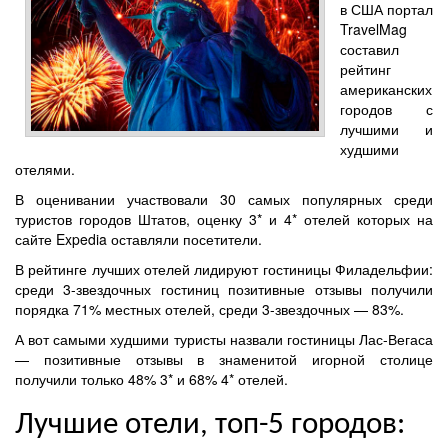
в США портал
TravelMag
составил
рейтинг
американских
городов с
лучшими и
худшими
отелями.
В оценивании участвовали 30 самых популярных среди
туристов городов Штатов, оценку 3* и 4* отелей которых на
сайте Expedia оставляли посетители.
В рейтинге лучших отелей лидируют гостиницы Филадельфии:
среди 3-звездочных гостиниц позитивные отзывы получили
порядка 71% местных отелей, среди 3-звездочных — 83%.
А вот самыми худшими туристы назвали гостиницы Лас-Вегаса
— позитивные отзывы в знаменитой игорной столице
получили только 48% 3* и 68% 4* отелей.
Лучшие отели, топ-5 городов: