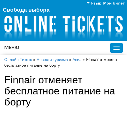
Язык
Мой билет
Свобода выбора
Английский
Русский
Украинский
МЕНЮ
Toggl
navig
Онлайн Тикетс
»
Новости туризма
»
Авиа
»
Finnair отменяет
бесплатное питание на борту
Finnair отменяет
бесплатное питание на
борту