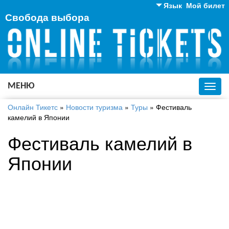
Язык
Мой билет
Свобода выбора
Английский
Русский
Украинский
МЕНЮ
Toggl
navig
Онлайн Тикетс
»
Новости туризма
»
Туры
»
Фестиваль
камелий в Японии
Фестиваль камелий в
Японии