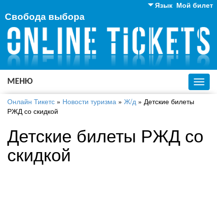
Язык
Мой билет
Свобода выбора
Английский
Русский
Украинский
МЕНЮ
Toggl
navig
Онлайн Тикетс
»
Новости туризма
»
Ж/д
»
Детские билеты
РЖД со скидкой
Детские билеты РЖД со
скидкой