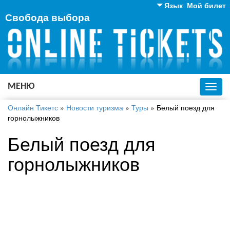
Язык
Мой билет
Свобода выбора
Английский
Русский
Украинский
МЕНЮ
Toggl
navig
Онлайн Тикетс
»
Новости туризма
»
Туры
»
Белый поезд для
горнолыжников
Белый поезд для
горнолыжников