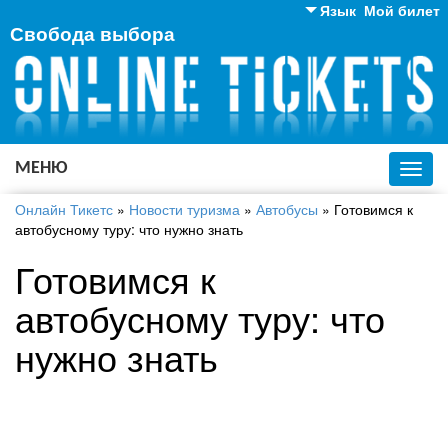
Язык
Мой билет
Свобода выбора
Английский
Русский
Украинский
МЕНЮ
Toggl
navig
Онлайн Тикетс
»
Новости туризма
»
Автобусы
»
Готовимся к
автобусному туру: что нужно знать
Готовимся к
автобусному туру: что
нужно знать