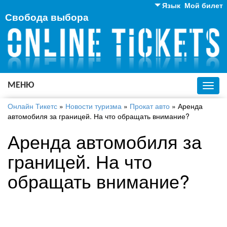
Язык
Мой билет
Свобода выбора
Английский
Русский
Украинский
МЕНЮ
Toggl
navig
Онлайн Тикетс
»
Новости туризма
»
Прокат авто
»
Аренда
автомобиля за границей. На что обращать внимание?
Аренда автомобиля за
границей. На что
обращать внимание?