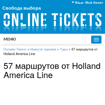
Язык
Мой билет
Свобода выбора
Английский
Русский
Украинский
МЕНЮ
Toggl
navig
Онлайн Тикетс
»
Новости туризма
»
Туры
»
57 маршрутов от
Holland America Line
57 маршрутов от Holland
America Line