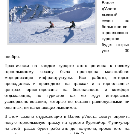
Валле-
д'Аоста
лыжный
сезон на
большинстве
горнолыжных
курортов
будет открыт
уже 30
ноября.
Практически на каждом курорте этого региона к новому
горнолыжному сезону была проведена масштабная
модернизация инфраструктуры. Все работы, которые
проводились и проводятся на трассах и в горнолыжных
центрах, ориентированы на безопасность и комфорт
отдыхающих, но туристов так же ждут интересные
усовершенствования, которые не оставят равнодушными ни
опытных, ни начинающих лыжников.
В этом сезоне отдыхающие в Валле-д'Аоста смогут оценить
новую горнолыжную трассу на курорте Курмайор. Фуникулер
на этой трассе будет работать до полуночи, кроме того, на
нем будет доступен бесплатный Wi-Fi с хорошим, сильным