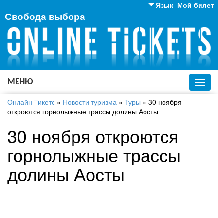
Язык
Мой билет
Свобода выбора
Английский
Русский
Украинский
МЕНЮ
Toggl
navig
Онлайн Тикетс
»
Новости туризма
»
Туры
»
30 ноября
откроются горнолыжные трассы долины Аосты
30 ноября откроются
горнолыжные трассы
долины Аосты