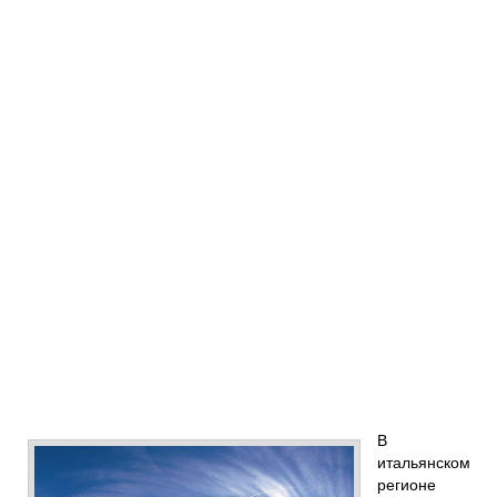
В
итальянском
регионе