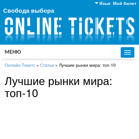
Язык
Мой билет
Свобода выбора
Английский
Русский
Украинский
МЕНЮ
Toggl
navig
Онлайн Тикетс
»
Статьи
»
Лучшие рынки мира: топ-10
Лучшие рынки мира:
топ-10