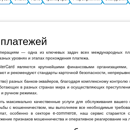
 платежей
перациям — одна из ключевых задач всех международных пла
азных уровнях и этапах прохождения платежа.
terCard являются крупнейшими финансовыми организациями,
ают и рекомендуют стандарты карточной безопасности, непрерывн
тво) разных банков-эквайеров, благодаря комплексному контролю
аботающих в разных странах мира и осуществляющих преступлени
 и ручном режимах.
влять максимально качественные услуги для обслуживания вашег
орьбы с мошенничеством, мы выполняем все необходимые требов
ат, особенно в секторе e-commerce, наш сервис старается с
жение признаков мошенничества и оперативное реагирование на 