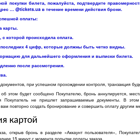
ой покупки билета, пожалуйста, подтвердите правомерност
ес … @tickets.ua в течение времени действия брони.
спешной оплаты:
а карты.
 с которой происходила оплата.
последних 4 цифр, которые должны быть четко видны.
ормацию для дальнейшего оформления и выписки билета.
дленно после рассмотрения.
ва.
окументов, при успешном прохождении контроля, транзакция буд
 об этом будет сообщено Покупателю, бронь аннулируется, мест
 Покупатель не пришлет запрашиваемые документы. В этом 
ем вам повторно создать бронирование и совершить оплату другим м
я картой
аза, открыв бронь в разделе «Аккаунт пользователя», Покупате
днее 15 минут с момента попытки оплаты заказа.