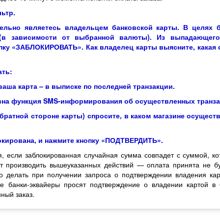
льтр
.
тельно являетесь владельцем банковской карты.
В целях 
 (в зависимости от выбранной валюты).
Из выпадающего
опку «ЗАБЛОКИРОВАТЬ».
Как владелец карты выясните, какая
ать:
ваша карта – в выписке по последней транзакции.
ивна функция SMS-информирования об осуществленных транза
братной стороне карты) спросите, в каком магазине осущест
локирована, и нажмите кнопку «ПОДТВЕРДИТЬ».
 если заблокированная случайная сумма совпадет с суммой, ко
т производить вышеуказанных действий — оплата принята не буд
Что делать при получении запроса о подтверждении владения к
ые банки-эквайеры просят подтверждение о владении картой в
ный заказ.