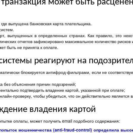
 транзакция может быть расцене
, где выпущена банковская карта плательщика.
систем.
рт, выпущенных в определенных странах. Как правило, это неко
тических отчетов зафиксировано максимальное количество рисков 
ет быть не принята к оплате.
системы реагируют на подозрител
матически блокируется антифрод-фильтрами, если не соответствуе
жа без объяснения причин подозрений;
ментально подтвердить владение картой, указанной при оплате;
лайн-проверку, чтобы убедиться, что он действительно является 
ждение владения картой
опытке оплаты, может получить email подобного содержания:
пыток мошенничества (anti-fraud-control) определила высо