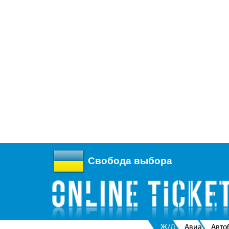
Свобода выбора
Ж/Д
Авиа
Авто