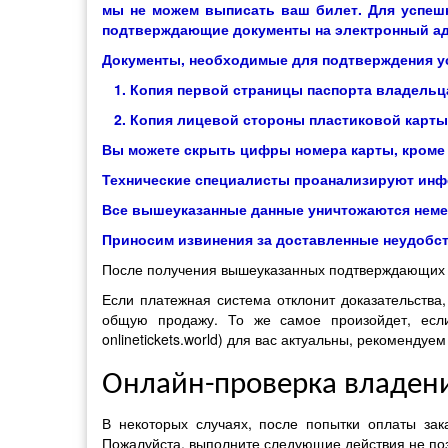
мы не можем выписать ваш билет. Для успешн
подтверждающие документы на электронный адр
Документы, необходимые для подтверждения у
1. Копия первой страницы паспорта владельц
2. Копия лицевой стороны пластиковой карты,
Вы можете скрыть цифры номера карты, кроме 
Технические специалисты проанализируют инф
Все вышеуказанные данные уничтожаются неме
Приносим извинения за доставленные неудобст
После получения вышеуказанных подтверждающих д
Если платежная система отклонит доказательства,
общую продажу. То же самое произойдет, если
onlinetickets.world) для вас актуальны, рекоменду
Онлайн-проверка владени
В некоторых случаях, после попытки оплаты зак
Пожалуйста, выполните следующие действия не поз