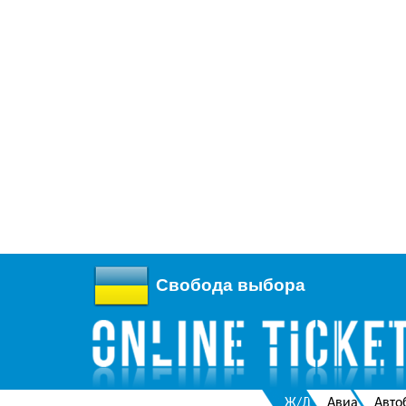
Свобода выбора
Ж/Д
Авиа
Авто