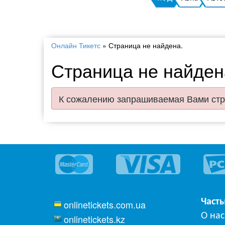
Онлайн Тикетс
»
Страница не найдена.
Страница не найден
К сожалению запрашиваемая Вами стр
Част
onlinetickets.com.ua
О нас
onlinetickets.kz