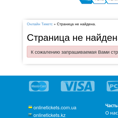
Онлайн Тикетс
»
Страница не найдена.
Страница не найден
К сожалению запрашиваемая Вами стр
Част
onlinetickets.com.ua
О нас
onlinetickets.kz