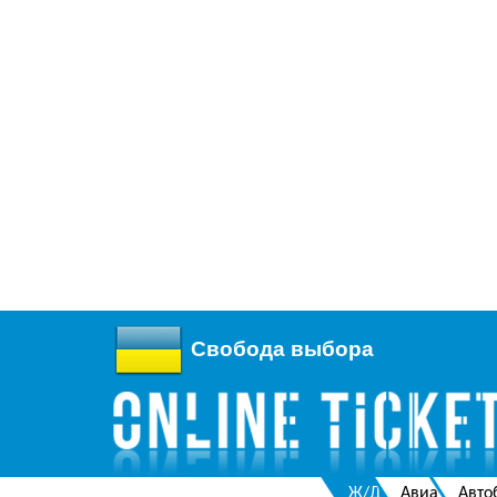
Свобода выбора
Ж/Д
Авиа
Авто