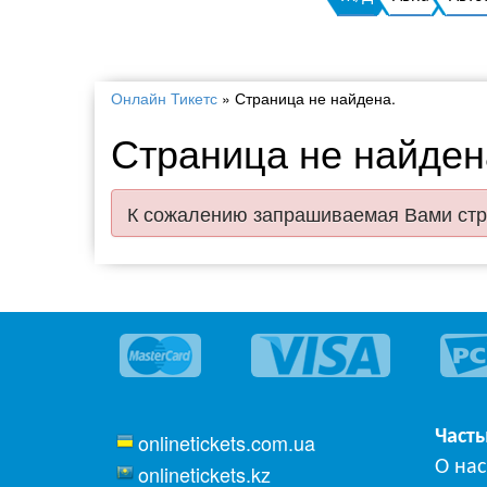
Онлайн Тикетс
»
Страница не найдена.
Страница не найден
К сожалению запрашиваемая Вами стр
Част
onlinetickets.com.ua
О нас
onlinetickets.kz