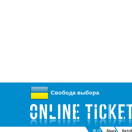
Свобода выбора
Ж/Д
Авиа
Авто