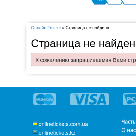
Онлайн Тикетс
»
Страница не найдена.
Страница не найден
К сожалению запрашиваемая Вами стр
Част
onlinetickets.com.ua
О нас
onlinetickets.kz