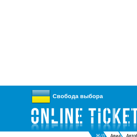
Свобода выбора
Ж/Д
Авиа
Авто