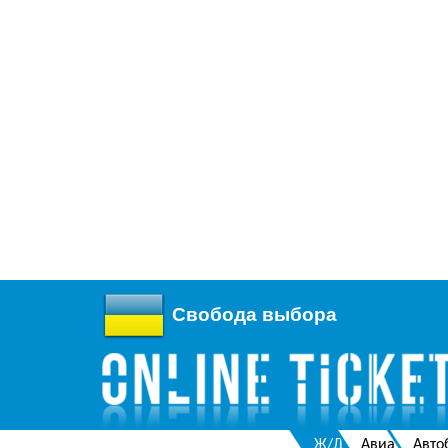
Свобода выбора
Ж/Д
Авиа
Авто