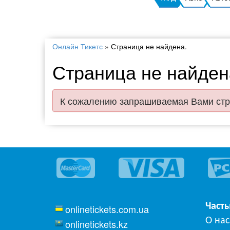
Онлайн Тикетс
»
Страница не найдена.
Страница не найден
К сожалению запрашиваемая Вами стр
Част
onlinetickets.com.ua
О нас
onlinetickets.kz