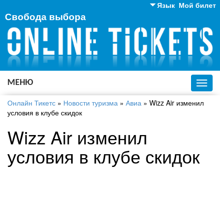
Язык
Мой билет
Свобода выбора
Английский
Русский
Украинский
МЕНЮ
Toggl
navig
Онлайн Тикетс
»
Новости туризма
»
Авиа
»
Wizz Air изменил
условия в клубе скидок
Wizz Air изменил
условия в клубе скидок