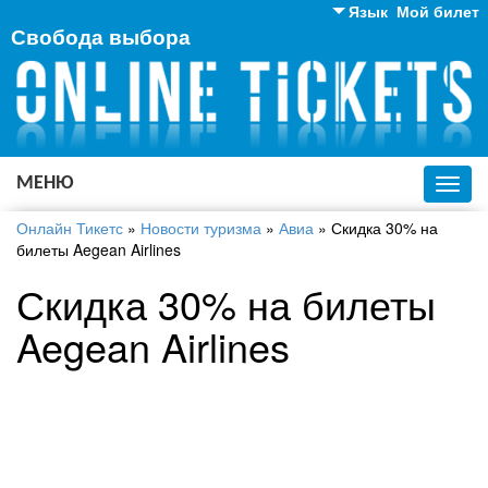
Язык
Мой билет
Свобода выбора
Английский
Русский
Украинский
МЕНЮ
Toggl
navig
Онлайн Тикетс
»
Новости туризма
»
Авиа
»
Скидка 30% на
билеты Aegean Airlines
Скидка 30% на билеты
Aegean Airlines